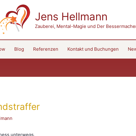
Jens Hellmann
Zauberei, Mental-Magie und Der Bessermache
how
Blog
Referenzen
Kontakt und Buchungen
New
mdstraffer
llmann
iness unterwegs.