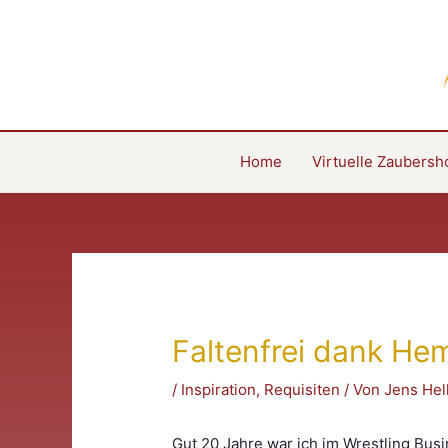
Zum
Inhalt
springen
Home
Virtuelle Zaubers
Faltenfrei dank He
/
Inspiration
,
Requisiten
/ Von
Jens He
Gut 20 Jahre war ich im Wrestling Bus