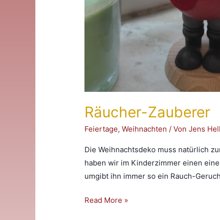
Räucher-Zauberer
Feiertage
,
Weihnachten
/ Von
Jens He
Die Weihnachtsdeko muss natürlich zur
haben wir im Kinderzimmer einen einen 
umgibt ihn immer so ein Rauch-Geruch. 
Räucher-
Read More »
Zauberer